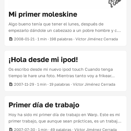
Mi primer moleskine
Algo bueno tenía que tener el lunes, después de
empezarlo dándole un cabezazo a un pobre hombre y casi
destrozando el mobiliario de la republicana ( 2). Y es que
2008-01-21
· 1 min · 198 palabras · Víctor Jiménez Cerrada
hoy me he comprado mi primer cuaderno de bocetos
moleskine. Llevaba tiempo buscando un cuaderno para
dibujar, con las hojas gordas y fácil de llevar. Había leído
¡Hola desde mi ipod!
en el blog de Jordi Bayarri ( 2) que existían tales objetos.
Este sábado entre cervezas y bolos, IRU me contó que
Os escribo desde mi nuevo ipod touch Cuando tenga
ella usaba moleskines. Así que hoy ya no me he podido
tiempo le hare una foto. Mientras tanto voy a frikear…
contener y me he ido a comprar uno a la casa del libro. Iru
2007-11-29
· 1 min · 19 palabras · Víctor Jiménez Cerrada
también me ha recomendado un Faber-Castell Pitt, que
también me he comprado. ...
Primer día de trabajo
Hoy ha sido mi primer día de trabajo en Warp. Este es mi
primer trabajo, que aunque sean prácticas, es un trabajo
:D. Aunque estoy un poco descolocado, porque hay
2007-07-30
· 1 min · 49 palabras · Víctor Jiménez Cerrada