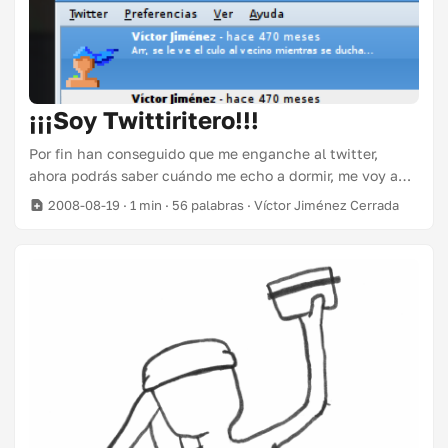
¡¡¡Soy Twittiritero!!!
Por fin han conseguido que me enganche al twitter,
ahora podrás saber cuándo me echo a dormir, me voy a
cagar, o me saco los mocos de la nariz. Sigueme en
2008-08-19
· 1 min · 56 palabras · Víctor Jiménez Cerrada
http://twitter.com/capitangolo. Que quede claro que,
según twitux, yo ya twiteaba hace 40 años…
Actualizado: Mi compañero eckelon, comenta en su blog
cómo solucionar este problema.