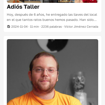
Adiós Taller
Hoy, después de 6 años, he entregado las llaves del local
en el que tantos ratos buenos hemos pasado. Han sido
ilusiones, trabajo, ratos de ocio y sobre todo muchos
2024-11-04
· 11 min · 2236 palabras · Víctor Jiménez Cerrada
buenos recuerdos. Es un momento un poco agridulce para
mí. Por un lado es el fin de un capítulo, pero por otro
hacía tiempo que no usábamos el taller y era demasiado
gasto para poderlo mantener. Por eso quería preparar un
pequeño recopilatorio y homenaje de lo que ha sido este
tiempo. ...