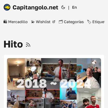
Capitangolo.net
|
En
🛍️ Mercadillo
💫 Wishlist
🗂️ Categorías
🏷️ Etiqueta
Hito