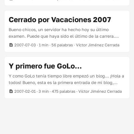
mucha gente nueva y muchas herramientas por aprender.
Yo estoy muy animado y confío en ponerme pronto al día.
Cerrado por Vacaciones 2007
Bueno chicos, un servidor ha hecho hoy su último
examen. Puede que haya sido el último de la carrera.
Puede que no. Ahora me da igual, en unas horas cogeré
2007-07-03
· 1 min · 56 palabras · Víctor Jiménez Cerrada
un tren para irme de campamentos. Me despido hasta
agosto, mes en el que empiezo en mi primer trabajo. ¡¡Un
besico a todos y feliz verano!!
Y primero fue GoLo...
Y como GoLo tenía tiempo libre empezó un blog… ¡Hola a
todos! Bueno, esta es la primera entrada de mi blog,
debería presentarme, o contar alguna anécdota, o hacer
2007-02-01
· 3 min · 475 palabras · Víctor Jiménez Cerrada
algo especial… debería. Pero me limitaré a contar que me
he puesto este wordpress porque Eckelon me ha estado
dando caña. Bueno, y porque tenía que cambiar mi
alojamiento (Gracias a Kimito por cederme espacio en su
servidor dedicado). Dicen que los blogs son una droga, y
yo no lo creía hasta que ví a eckelon escribir tres post en
© 2026
Capitangolo.net
·
Powered by
Hugo
&
PaperMod