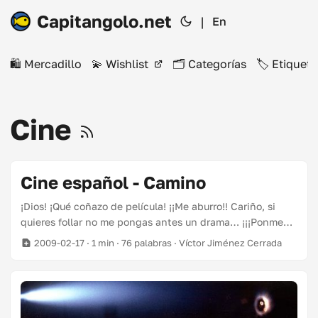
Capitangolo.net
|
En
🛍️ Mercadillo
💫 Wishlist
🗂️ Categorías
🏷️ Etiqueta
Cine
Cine español - Camino
¡Dios! ¡Qué coñazo de película! ¡¡Me aburro!! Cariño, si
quieres follar no me pongas antes un drama… ¡¡¡Ponme
una porno!!! Crítica con premeditación y alevosía. En
2009-02-17
· 1 min · 76 palabras · Víctor Jiménez Cerrada
fin… Me cago en la madre del académico que ha colgado
la película en internet, si no hubiera sido por él, no la
hubiera visto. PD: En fin, otro día si me aburro la crítica
seria y mis reflexiones profundas, ahora me voy a cenar.
Quien quiera más info: wikipedia:Camino_(película).