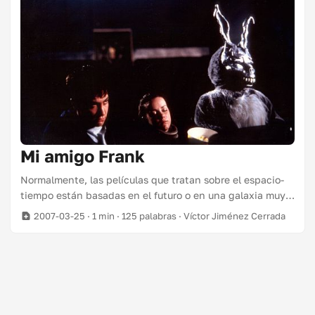
Mi amigo Frank
Normalmente, las películas que tratan sobre el espacio-
tiempo están basadas en el futuro o en una galaxia muy
muy lejana, y los protagonistas son los típicos héroes de
2007-03-25
· 1 min · 125 palabras · Víctor Jiménez Cerrada
película de acción. Normalmente, las películas que tratan
sobre la esquizofrenia nos plantean una situación social
dramática y en los dramas la gente llora. Sin embargo,
Donnie Darko no es una película normal: Donnie Darko se
estrenó en 2001 y ya es considerada como una película
de culto. Es una mezcla esquizofrénica de estilos y