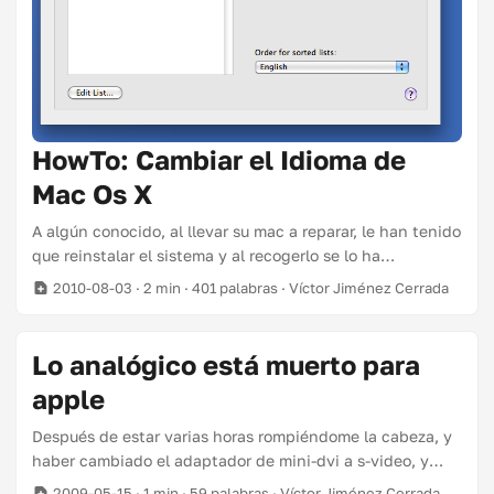
HowTo: Cambiar el Idioma de
Mac Os X
A algún conocido, al llevar su mac a reparar, le han tenido
que reinstalar el sistema y al recogerlo se lo ha
encontrado en inglés. Que es el idioma por defecto de la
2010-08-03
· 2 min · 401 palabras · Víctor Jiménez Cerrada
instalación. Siempre se puede llevar otra vez al servicio
técnico para que nos lo vuelvan a volver a poner en
Español, o si os da pereza, voy a explicar cómo podéis
Lo analógico está muerto para
ponerlo en Español siguiendo unos sencillos pasos. ...
apple
Después de estar varias horas rompiéndome la cabeza, y
haber cambiado el adaptador de mini-dvi a s-video, y
haberme vuelto a romper la cabeza varias horas, leo este
2009-05-15
· 1 min · 59 palabras · Víctor Jiménez Cerrada