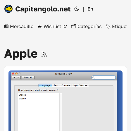
Capitangolo.net
|
En
🛍️ Mercadillo
💫 Wishlist
🗂️ Categorías
🏷️ Etiqueta
Apple