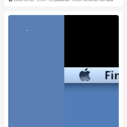
hilo. Tanto el último macbook blanco como el mac mini
no emiten señales analógicas por sus salidas de vídeo,
por lo que el adaptador no sirve :S… Arrrr!!! Mañana a
devolverlo.