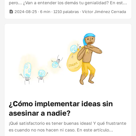
pero… ¿Van a entender los demás tu genialidad? En este
artículo vamos a ver cómo incrementar las posibilidades
2024-08-25
· 6 min · 1210 palabras · Víctor Jiménez Cerrada
de éxito de nuestra idea, realizando un trabajo previo
antes de compartirla. Este artículo continúa la serie
¿Cómo implementar ideas sin asesinar a nadie?: ¿Cómo
prepararse para presentar una idea? ¿Cómo tener éxito
fallando barato? ¿Cómo hablar el lenguaje de tu jefe?
Ejecutando ideas: Marcando objetivos y haciendo
seguimiento ¿Cómo ofrecer y recibir feedback? (Y quedar
bien en el intento) ¿Por qué hay que preparar una idea
antes de presentarla? Ponte en el lugar de tu jefa, a la
que vas con tu gran idea. Siguiendo el ejemplo del
artículo anterior: “¿Y si hacemos una aplicación para
realidad virtual de nuestro producto?” ...
¿Cómo implementar ideas sin
asesinar a nadie?
¡Qué satisfactorio es tener buenas ideas! Y qué frustrante
es cuando no nos hacen ni caso. En este artículo