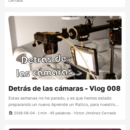
Cerrada
mi amigo Fran, que se pegó un año recomendándomelo y
yo sin hacerle caso. ¡Qué cabezón soy! El libro trata
muchos aspectos de lo que significa ser gay.
Principalmente desde el punto de vista de la psicología,
pero cubriendo también parte de historia y cultura. Y lo
hace muy ameno y cercano, intercalando lenguaje
coloquial y experiencias de su consulta entre
explicaciones más formales, lo cual se agradece sobre
todo cuando trata temas peliagudos. ...
Detrás de las cámaras - Vlog 008
Estas semanas no he parado, y es que hemos estado
preparando un nuevo Aprende un Ratico, para nuestro
canal Aparaticos. En el vídeo de esta semana os enseño
2018-06-04
· 1 min · 45 palabras · Víctor Jiménez Cerrada
un poco la que liamos detrás de las cámaras cada vez que
grabamos. Productos en este vídeo: