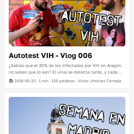
Autotest VIH - Vlog 006
¿Sabías que el 30% de los infectados por VIH en Aragón
no saben que lo son? El virus se detecta tarde, y cada
vez más en población joven. Por ello hace poco se puso a
2018-05-20
· 1 min · 135 palabras · Víctor Jiménez Cerrada
la venta en farmacias un Autotest del VIH, un kit con el
que tú mismo te puedes hacer la prueba en la intimidad
de tu casa. En el vídeo de esta semana me hago la
prueba con un amigo para que veáis que es rápido y no
duele mucho. Eso sí, recomiendo leer las instrucciones
con calma la primera vez 😅. ...