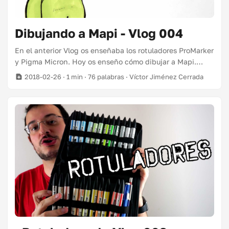
Dibujando a Mapi - Vlog 004
En el anterior Vlog os enseñaba los rotuladores ProMarker
y Pigma Micron. Hoy os enseño cómo dibujar a Mapi.
Contadme en los comentarios de YouTube dónde os
2018-02-26
· 1 min · 76 palabras · Víctor Jiménez Cerrada
gustaría poner este dibujo. ¡¡Lo sortearé entre los que
hayáis escrito el próximo 7 de Marzo!! Productos en este
vídeo Nota: Algunos enlaces son afiliados ...