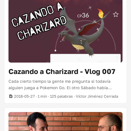
Cazando a Charizard - Vlog 007
Cada cierto tiempo la gente me pregunta si todavía
alguien juega a Pokemon Go. El otro Sábado había
evento especial para cazar un Charizard negro y grabé un
2018-05-27
· 1 min · 125 palabras · Víctor Jiménez Cerrada
poco para que vierais que el juego sigue más vivo que
nunca. Aunque han añadido poco al juego desde que lo
publicaron, los eventos periódicos y las incursiones le
han dado mucha vida. ...