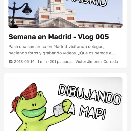
Semana en Madrid - Vlog 005
Pasé una semanica en Madrid visitando colegas,
haciendo fotos y grabando vídeos. ¿Qué os parece el
nuevo look? El lugar donde me arreglaron pelo y barba es
2018-05-14
· 1 min · 201 palabras · Víctor Jiménez Cerrada
Barber’s Crew, y por cierto, los champús después de un
mes usándolos, genial. Era de usar H&S o morirme de
caspa, y con estos me noto el pelo muchísimo más suave
y 0 caspa. Es marca suya y se pueden comprar en su
tienda online. ...