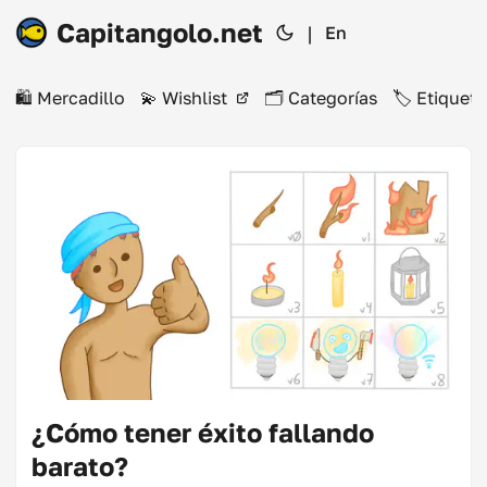
Capitangolo.net
|
En
🛍️ Mercadillo
💫 Wishlist
🗂️ Categorías
🏷️ Etiqueta
¿Cómo tener éxito fallando
barato?