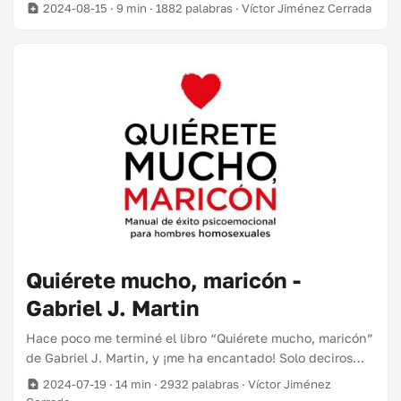
comparto los trucos que he aprendido a lo largo de los
2024-08-15
· 9 min · 1882 palabras · Víctor Jiménez Cerrada
años para conseguir que una idea tuya se haga realidad.
Un día estás en tu trabajo dándole vueltas, y se te
ilumina la cabeza. ¡Has tenido una idea brillante! ¿Y si
hacemos una aplicación para realidad virtual de nuestro
producto? (Por ejemplo) Seguro que vendemos un
montón. ...
Quiérete mucho, maricón -
Gabriel J. Martin
Hace poco me terminé el libro “Quiérete mucho, maricón”
de Gabriel J. Martin, y ¡me ha encantado! Solo deciros
que hacía años que no leía un libro entero y este me lo he
2024-07-19
· 14 min · 2932 palabras · Víctor Jiménez
leído en menos de una semana. Todo gracias al pobre de