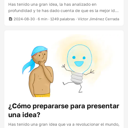
Has tenido una gran idea, la has analizado en
profundidad y te has dado cuenta de que es la mejor ida
del mundo. 🐓. Tienes un gran plan, nada puede fallar, lo
2024-08-30
· 6 min · 1249 palabras · Víctor Jiménez Cerrada
tienes todo cubierto. ¿Vamos allá? ¿Nos ponemos manos
a la obra? ¡Espera! Imagina que implementas tu idea
completa del tirón. Tu equipo se pega trabajando duro
varios meses. Y cuando sale a la luz, resulta que no has
tenido en cuenta a los usuarios, a nadie le gusta tu
producto. Un fracaso total. ...
¿Cómo prepararse para presentar
una idea?
Has tenido una gran idea que va a revolucionar el mundo,