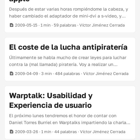
mi charla, Jorge Sanchez presentará la recién creada
Después de estar varias horas rompiéndome la cabeza, y
comunidad española de mysql, comunidadmysql.org. ...
haber cambiado el adaptador de mini-dvi a s-video, y
haberme vuelto a romper la cabeza varias horas, leo este
2009-05-15
· 1 min · 59 palabras · Víctor Jiménez Cerrada
hilo. Tanto el último macbook blanco como el mac mini
no emiten señales analógicas por sus salidas de vídeo,
por lo que el adaptador no sirve :S… Arrrr!!! Mañana a
El coste de la lucha antipiratería
devolverlo.
Últimamente se habla mucho de crear leyes para luchar
contra la (mal llamada) piratería. Voy a realizar un
pequeño análisis técnico de lo que supondría implantar
2009-04-09
· 3 min · 484 palabras · Víctor Jiménez Cerrada
estas leyes. El objetivo es evitar las descargas de
contenidos protegidos por derechos de autor. El medio
más común de descargar contenidos son las redes p2p,
Warptalk: Usabilidad y
como kademlia (la que usa el emule), o bittorrent. Se
Experiencia de usuario
podría suponer que alguien que usa redes p2p lo hace
para descargarse estos contenidos. ...
El próximo lunes tendremos el honor de contar con
Daniel Torres Burriel en Warptalks impartiendo la charla
“Usabilidad y Experiencia de usuario”. La cita es el lunes
2009-03-26
· 1 min · 44 palabras · Víctor Jiménez Cerrada
30 de Marzo a las 18:30 en justin.tv. Info actualizada en