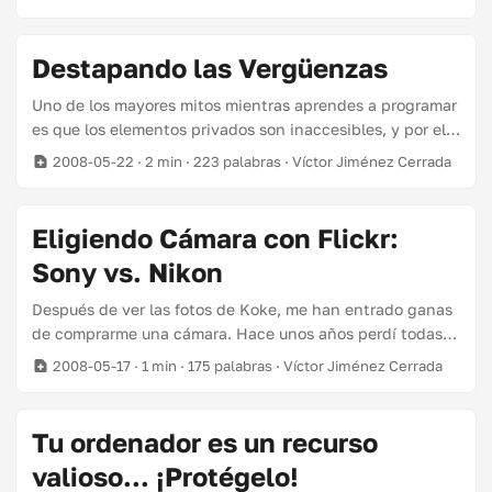
numerosas charlas que hay en el programa. ...
reemplazará Access por MySQL porque es muy
complicado. Hay otro concepto es el de inapropiado,
cuando algo no se adecua a lo que necesitamos. Por
Destapando las Vergüenzas
ejemplo, cuando intentamos clavar un tornillo con un
nivel. Yo no usaré Access en mis proyectos porque es
Uno de los mayores mitos mientras aprendes a programar
inapropiado. ...
es que los elementos privados son inaccesibles, y por ello
seguros. Esto es aplicable sólo a lenguajes orientados a
2008-05-22
· 2 min · 223 palabras · Víctor Jiménez Cerrada
objetos con elementos privados, como java. Así ves a una
cantidad enorme de aspirantes a programador que
gastan la mitad del tiempo pensando cómo hacer un
Eligiendo Cámara con Flickr:
código blindado frente ataques. Aunque ninguno sabe de
Sony vs. Nikon
qué ataques se defiende, o qué implicaciones tiene
privatizar o publicar algo. ...
Después de ver las fotos de Koke, me han entrado ganas
de comprarme una cámara. Hace unos años perdí todas
las fotos que tenía en mi ordenador (reinstalando
2008-05-17
· 1 min · 175 palabras · Víctor Jiménez Cerrada
windows:@), y desde entonces ya no he vuelto a hacer
fotos. Ahora que dispongo de mil formas de replicar mis
datos y las cámaras ofrecen calidades más que
Tu ordenador es un recurso
respetables, puede que sea buen momento para volverme
valioso... ¡Protégelo!
a aficionar al flash. Aunque me haya encaprichado de las