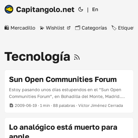
Capitangolo.net
|
En
🛍️ Mercadillo
💫 Wishlist
🗂️ Categorías
🏷️ Etiqueta
Tecnología
Sun Open Communities Forum
Estoy pasando unos días estupendos en el “Sun Open
Communities Forum”, en Bohadilla del Monte, Madrid.
Una oportunidad estupenda para reunirse con la
2009-06-19
· 1 min · 88 palabras · Víctor Jiménez Cerrada
comunidad sun/mysql de españa. Esta tarde imparto una
charla “No mueras de éxito” a las 3:45 pm. En ella trataré
de manera divulgativa temas como la SQL Caché,
Lo analógico está muerto para
replicación o el Enterprise Monitor. Puedes seguir la
apple
charla en directo desde la página del evento Después de