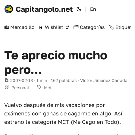
Capitangolo.net
|
En
🛍️ Mercadillo
💫 Wishlist
🗂️ Categorías
🏷️ Etiqueta
Te aprecio mucho
pero...
2007-02-13
· 1 min · 162 palabras · Víctor Jiménez Cerrada
Personal
·
Mct
Vuelvo después de mis vacaciones por
exámenes con ganas de cagarme en algo. Así
estreno la categoría MCT (Me Cago en Todo).