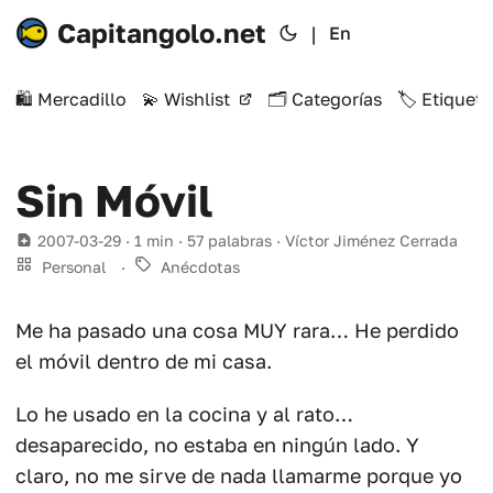
Capitangolo.net
|
En
🛍️ Mercadillo
💫 Wishlist
🗂️ Categorías
🏷️ Etiqueta
Sin Móvil
2007-03-29
· 1 min · 57 palabras · Víctor Jiménez Cerrada
Personal
·
Anécdotas
Me ha pasado una cosa MUY rara… He perdido
el móvil dentro de mi casa.
Lo he usado en la cocina y al rato…
desaparecido, no estaba en ningún lado. Y
claro, no me sirve de nada llamarme porque yo