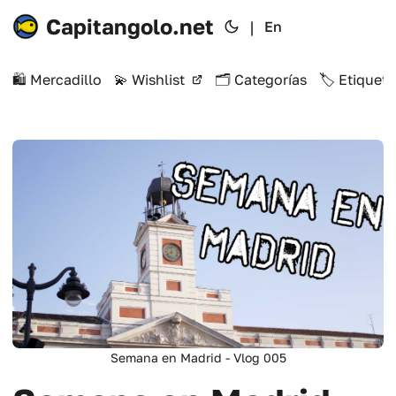
Capitangolo.net
|
En
🛍️ Mercadillo
💫 Wishlist
🗂️ Categorías
🏷️ Etiqueta
Semana en Madrid - Vlog 005