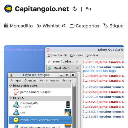
Capitangolo.net
|
En
🛍️ Mercadillo
💫 Wishlist
🗂️ Categorías
🏷️ Etiqueta