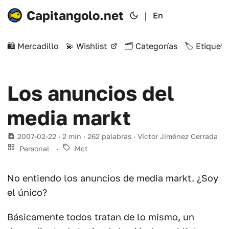
Capitangolo.net
|
En
🛍️ Mercadillo
💫 Wishlist
🗂️ Categorías
🏷️ Etiqueta
Los anuncios del
media markt
2007-02-22
· 2 min · 262 palabras · Víctor Jiménez Cerrada
Personal
·
Mct
No entiendo los anuncios de media markt. ¿Soy
el único?
Básicamente todos tratan de lo mismo, un