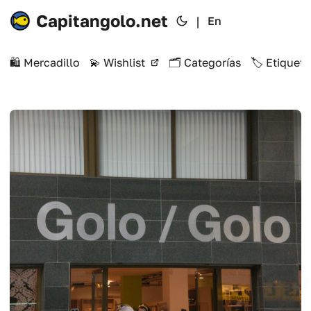
Capitangolo.net
|
En
🛍️ Mercadillo
💫 Wishlist
🗂️ Categorías
🏷️ Etiqueta