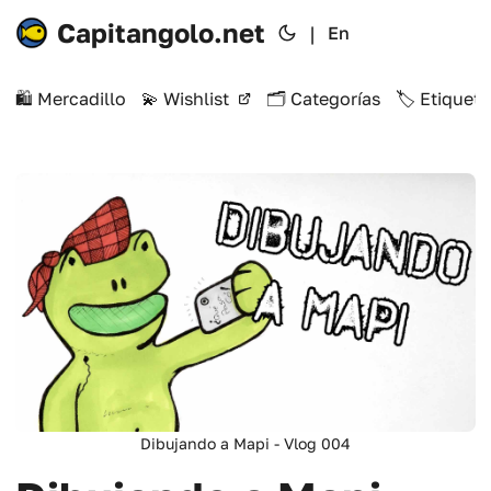
Capitangolo.net
|
En
🛍️ Mercadillo
💫 Wishlist
🗂️ Categorías
🏷️ Etiqueta
Dibujando a Mapi - Vlog 004