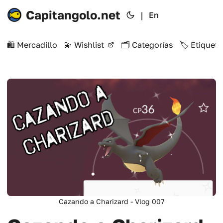
Capitangolo.net
|
En
🛍️ Mercadillo
💫 Wishlist
🗂️ Categorías
🏷️ Etiqueta
Cazando a Charizard - Vlog 007