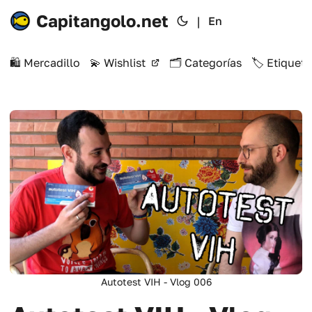
Capitangolo.net
|
En
🛍️ Mercadillo
💫 Wishlist
🗂️ Categorías
🏷️ Etiqueta
Autotest VIH - Vlog 006