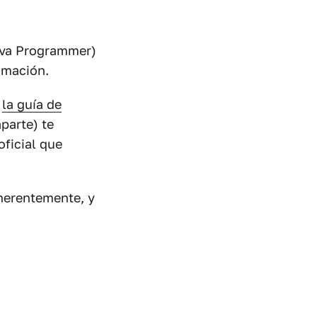
Java Programmer)
amación.
o
la guía de
parte) te
oficial que
oherentemente, y