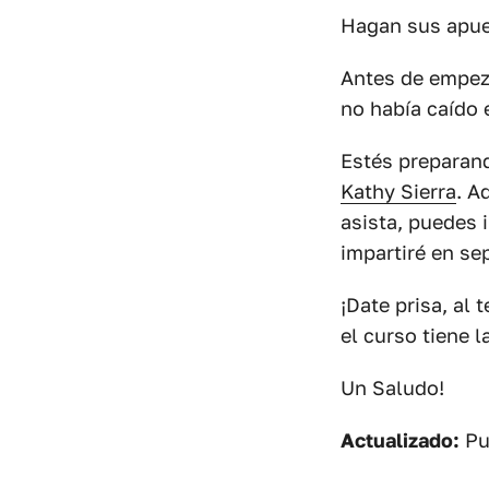
Hagan sus apu
Antes de empeza
no había caído
Estés preparand
Kathy Sierra
. A
asista, puedes 
impartiré en se
¡Date prisa, al
el curso tiene l
Un Saludo!
Actualizado:
Pu