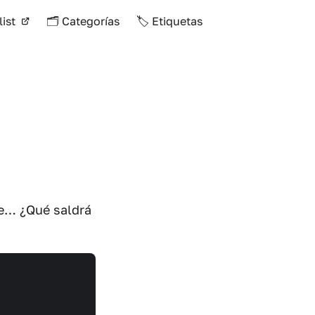
list
🗂️ Categorías
🏷️ Etiquetas
te… ¿Qué saldrá