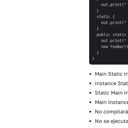
    out.print(" 
  }

  static {

    out.print(" 
  }

  public static 
    out.print(" 
    new FooBar()
  }

Main Static I
Instance Stat
Static Main I
Main Instanc
No compilará
No se ejecut