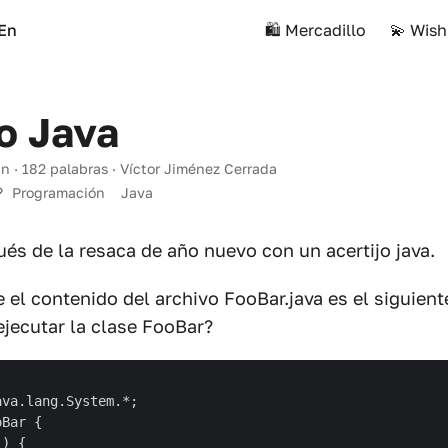
En
🛍️ Mercadillo
💫 Wish
jo Java
in · 182 palabras · Víctor Jiménez Cerrada
Programación
Java
s de la resaca de año nuevo con un acertijo java.
el contenido del archivo FooBar.java es el siguien
 ejecutar la clase FooBar?
va.lang.System.*;

Bar {

) {
