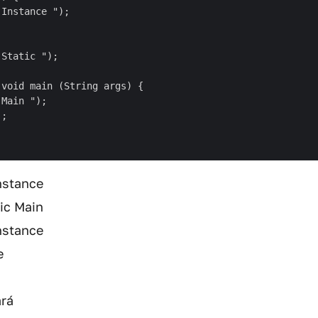
Instance ");

Static ");

void main (String args) {

Main ");

;

nstance
ic Main
nstance
e
ará