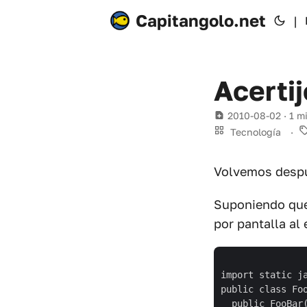
Capitangolo.net
|
Acerti
2010-08-02
· 1 m
Tecnología
·
Volvemos despué
Suponiendo que 
por pantalla al
import static ja
public class Foo
  public FooBar(