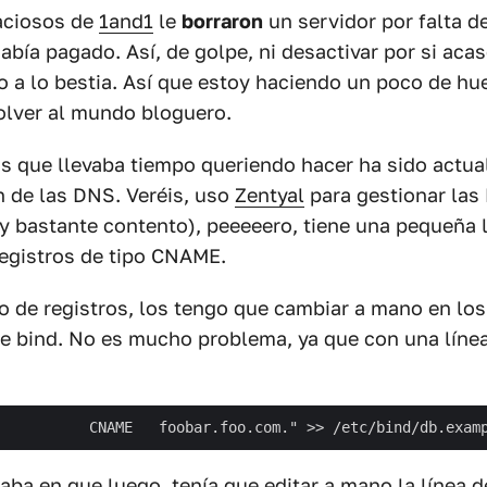
raciosos de
1and1
le
borraron
un servidor por falta 
abía pagado. Así, de golpe, ni desactivar por si acas
 a lo bestia. Así que estoy haciendo un poco de hu
olver al mundo bloguero.
s que llevaba tiempo queriendo hacer ha sido actual
n de las DNS. Veréis, uso
Zentyal
para gestionar las
y bastante contento), peeeeero, tiene una pequeña l
egistros de tipo CNAME.
po de registros, los tengo que cambiar a mano en los
de bind. No es mucho problema, ya que con una líne
aba en que luego, tenía que editar a mano la línea 