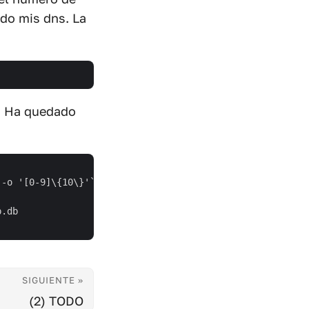
do mis dns. La
. Ha quedado
-o '[0-9]\{10\}'`

.db

SIGUIENTE »
(2) TODO