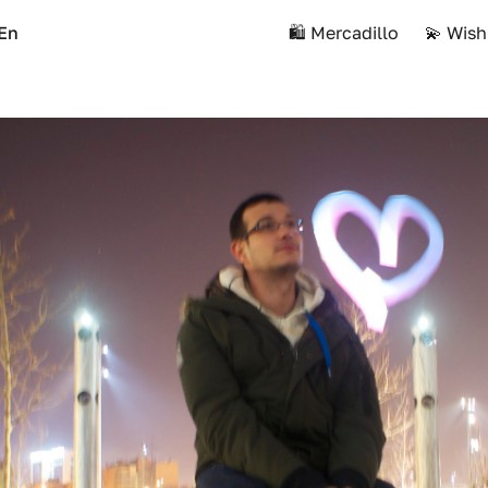
En
🛍️ Mercadillo
💫 Wish