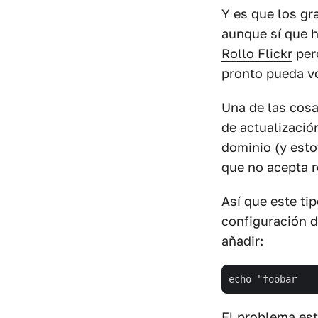
Y es que los g
aunque sí que h
Rollo Flickr
pero
pronto pueda v
Una de las cosa
de actualizació
dominio (y esto
que no acepta r
Así que este ti
configuración 
añadir:
El problema est