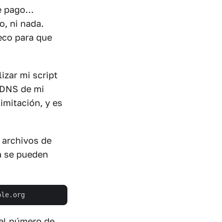
de pago…
o, ni nada.
eco para que
izar mi script
 DNS de mi
imitación, y es
 archivos de
a se pueden
del número de