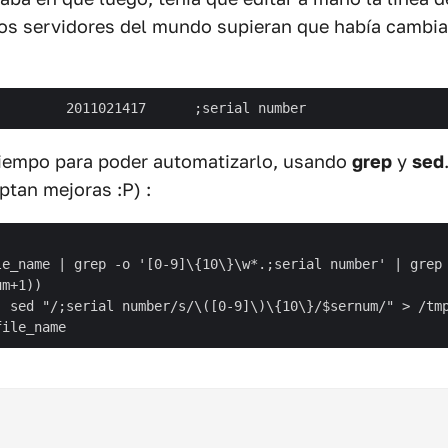
los servidores del mundo supieran que había cambia
tiempo para poder automatizarlo, usando
grep
y
sed
ptan mejoras :P) :
le_name | grep -o '[0-9]\{10\}\w*.;serial number' | grep 
m+1))

| sed "/;serial number/s/\([0-9]\)\{10\}/$sernum/" > /tmp