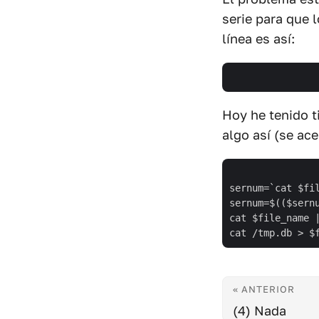
serie para que 
línea es así:
Hoy he tenido 
algo así (se ace
sernum=`cat $fi
sernum=$(($sernu
cat $file_name 
« ANTERIOR
(4) Nada