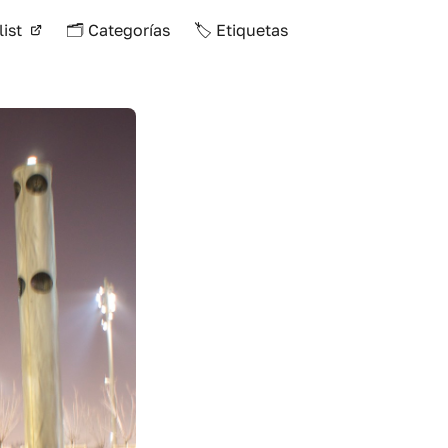
list
🗂️ Categorías
🏷️ Etiquetas