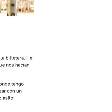
la billetera. He
ue nos hacían
donde tengo
zar con un
o asilo